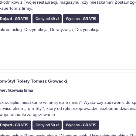
zkodników z Twojej restauracji, magazynu, czy mieszkania? Zostaw zg
kspertom z firmy
...
Dojazd - GRATIS
Ceny od 49 zł
Wycena - GRATIS
akres usług: Dezynfekcja, Deratyzacja, Dezynsekcja
om-Styl Rolety Tomasz Głowacki
weryfikowana firma
ak ocieplić mieszkanie w mniej niż 5 minut? Wystarczy zadzwonić do 
erwisu okien „Tom-Styl”, który od ręki przeprowadzi niezbędne działani
woje rachunki za ogrzewanie
...
Dojazd - GRATIS
Ceny od 50 zł
Wycena - GRATIS
akres usług: Renowacja okien, Wymiana szyb, Uszczelnianie okien, Re