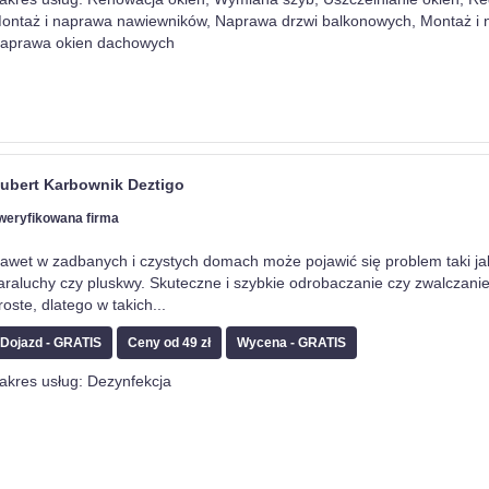
ontaż i naprawa nawiewników, Naprawa drzwi balkonowych, Montaż i n
aprawa okien dachowych
ubert Karbownik Deztigo
weryfikowana firma
awet w zadbanych i czystych domach może pojawić się problem taki ja
araluchy czy pluskwy. Skuteczne i szybkie odrobaczanie czy zwalczanie 
roste, dlatego w takich
...
Dojazd - GRATIS
Ceny od 49 zł
Wycena - GRATIS
akres usług: Dezynfekcja