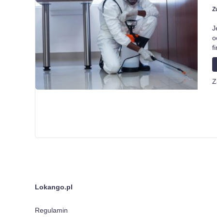
Z
J
o
f
Z
Lokango.pl
Regulamin