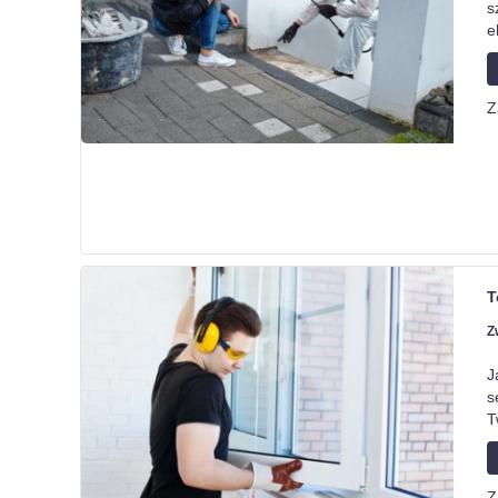
s
e
Z
T
Z
J
s
T
Z