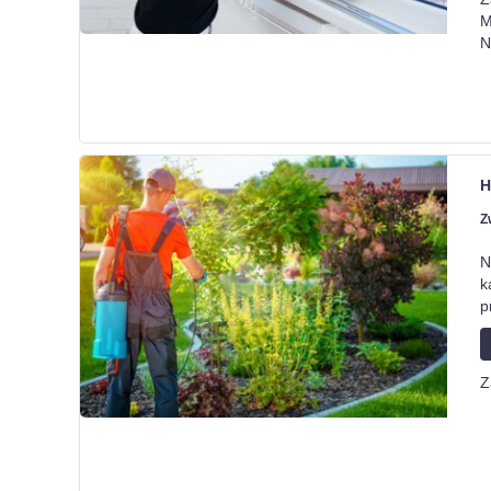
M
N
H
Z
N
k
p
Z