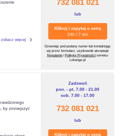
732 081 021
łoszenie
lub
Kliknij i zapytaj o cenę
24h / 7 dni
zobacz więcej
Dzwoniąc pod podany numer lub kontaktując
się przez formularz, użytkownik akceptuje
Regulamin
i
Politykę Prywatności
serwisu
Lokango.pl
Zadzwoń
pon. - pt. 7.00 - 21.00
sob. 7.00 - 17.00
sprawdzonego
732 081 021
a, by zmniejszyć
lub
Kliknij i zapytaj o cenę
gulacja okien,