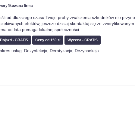
weryfikowana firma
eśli od dłuższego czasu Twoje próby zwalczenia szkodników nie przyn
czekiwanych efektów, jeszcze dzisiaj skontaktuj się ze zweryfikowanym 
irma od lata pomaga lokalnej społeczności
...
Dojazd - GRATIS
Ceny od 150 zł
Wycena - GRATIS
akres usług: Dezynfekcja, Deratyzacja, Dezynsekcja