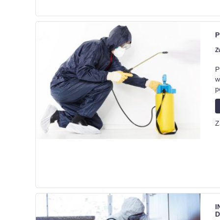
P
Z
P
w
p
Z
I
D