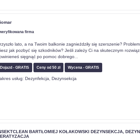
iomar
weryfikowana firma
rzyszło lato, a na Twoim balkonie zagnieździły się szerszenie? Proble
iesz jak pozbyć się szkodników? Jeśli zależy Ci na skutecznym rozwią
owinieneś sięgnąć po pomoc dobrego
...
Dojazd - GRATIS
Ceny od 50 zł
Wycena - GRATIS
akres usług: Dezynfekcja, Dezynsekcja
NSEKTCLEAN BARTŁOMIEJ KOŁAKOWSKI DEZYNSEKCJA, DEZYN
ERATYZACJA