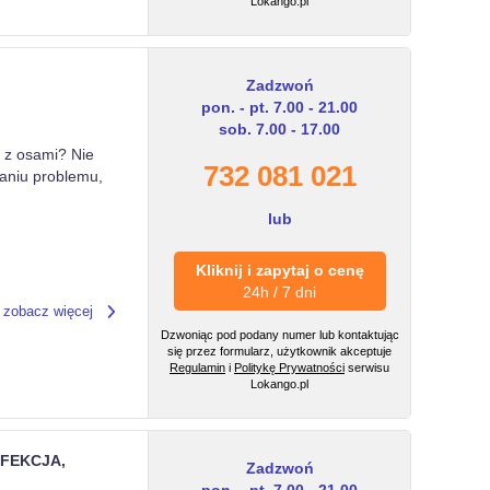
Lokango.pl
Zadzwoń
pon. - pt. 7.00 - 21.00
sob. 7.00 - 17.00
m z osami? Nie
732 081 021
zaniu problemu,
lub
Kliknij i zapytaj o cenę
24h / 7 dni
zobacz więcej
Dzwoniąc pod podany numer lub kontaktując
się przez formularz, użytkownik akceptuje
Regulamin
i
Politykę Prywatności
serwisu
Lokango.pl
FEKCJA,
Zadzwoń
pon. - pt. 7.00 - 21.00