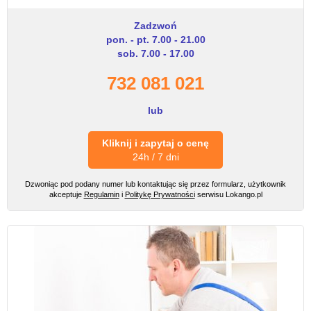
Zadzwoń
pon. - pt. 7.00 - 21.00
sob. 7.00 - 17.00
732 081 021
lub
Kliknij i zapytaj o cenę
24h / 7 dni
Dzwoniąc pod podany numer lub kontaktując się przez formularz, użytkownik
akceptuje
Regulamin
i
Politykę Prywatności
serwisu Lokango.pl