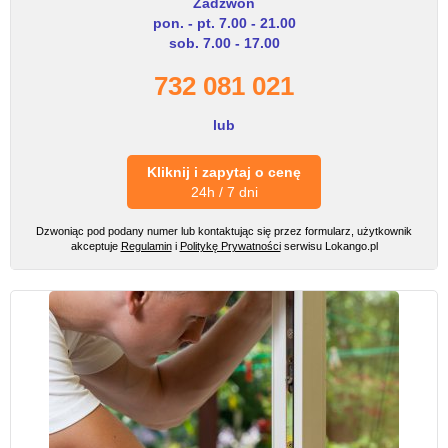
Zadzwoń
pon. - pt. 7.00 - 21.00
sob. 7.00 - 17.00
732 081 021
lub
Kliknij i zapytaj o cenę
24h / 7 dni
Dzwoniąc pod podany numer lub kontaktując się przez formularz, użytkownik
akceptuje
Regulamin
i
Politykę Prywatności
serwisu Lokango.pl