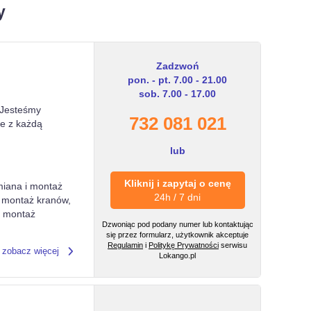
y
Zadzwoń
pon. - pt. 7.00 - 21.00
sob. 7.00 - 17.00
! Jesteśmy
732 081 021
ie z każdą
lub
Kliknij i zapytaj o cenę
miana i montaż
24h / 7 dni
i montaż kranów,
i montaż
Dzwoniąc pod podany numer lub kontaktując
się przez formularz, użytkownik akceptuje
Regulamin
i
Politykę Prywatności
serwisu
zobacz więcej
Lokango.pl