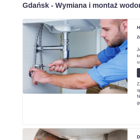
Gdańsk - Wymiana i montaż wodo
H
Z
J
k
u
Z
s
N
g
D