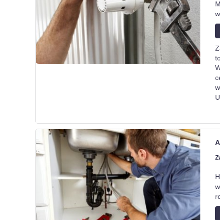
M
w
Z
t
W
c
w
U
A
Z
H
w
r