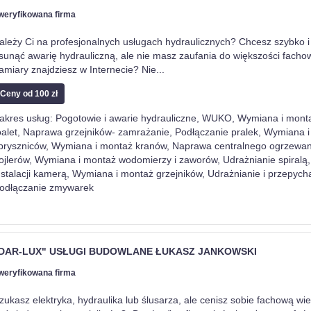
weryfikowana firma
ależy Ci na profesjonalnych usługach hydraulicznych? Chcesz szybko i
sunąć awarię hydrauliczną, ale nie masz zaufania do większości facho
amiary znajdziesz w Internecie? Nie
...
Ceny od 100 zł
akres usług: Pogotowie i awarie hydrauliczne, WUKO, Wymiana i monta
oalet, Naprawa grzejników- zamrażanie, Podłączanie pralek, Wymiana 
 pryszniców, Wymiana i montaż kranów, Naprawa centralnego ogrzewa
ojlerów, Wymiana i montaż wodomierzy i zaworów, Udrażnianie spiralą,
nstalacji kamerą, Wymiana i montaż grzejników, Udrażnianie i przepycha
odłączanie zmywarek
DAR-LUX" USŁUGI BUDOWLANE ŁUKASZ JANKOWSKI
weryfikowana firma
zukasz elektryka, hydraulika lub ślusarza, ale cenisz sobie fachową wi