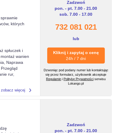
Zadzwoń
pon. - pt. 7.00 - 21.00
sob. 7.00 - 17.00
 sprawnie
wców, których
732 081 021
lub
ż spłuczek i
Kliknij i zapytaj o cenę
i montaż wanien
24h / 7 dni
nia, Naprawa
 Przegląd
Dzwoniąc pod podany numer lub kontaktując
nie rur,
się przez formularz, użytkownik akceptuje
Regulamin
i
Politykę Prywatności
serwisu
Lokango.pl
zobacz więcej
Zadzwoń
edzę
pon. - pt. 7.00 - 21.00