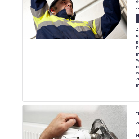
d
z
Z
u
g
P
m
W
i
w
z
m
"
Z
N