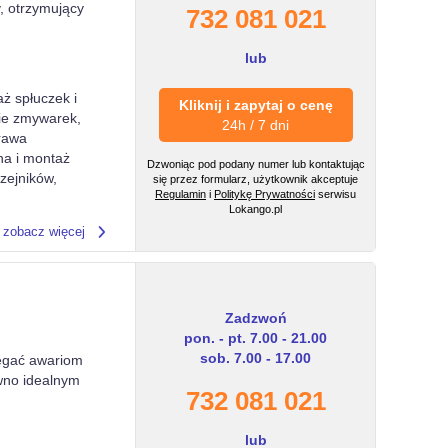
, otrzymujący
732 081 021
lub
ż spłuczek i
Kliknij i zapytaj o cenę
nie zmywarek,
24h / 7 dni
rawa
na i montaż
Dzwoniąc pod podany numer lub kontaktując
zejników,
się przez formularz, użytkownik akceptuje
Regulamin
i
Politykę Prywatności
serwisu
Lokango.pl
zobacz więcej
Zadzwoń
pon. - pt. 7.00 - 21.00
sob. 7.00 - 17.00
legać awariom
wno idealnym
732 081 021
lub