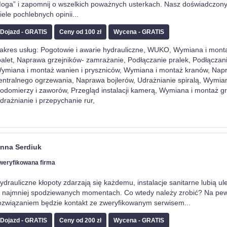
oga” i zapomnij o wszelkich poważnych usterkach. Nasz doświadczony
iele pochlebnych opinii
...
Dojazd - GRATIS
Ceny od 100 zł
Wycena - GRATIS
akres usług: Pogotowie i awarie hydrauliczne, WUKO, Wymiana i monta
oalet, Naprawa grzejników- zamrażanie, Podłączanie pralek, Podłącza
ymiana i montaż wanien i pryszniców, Wymiana i montaż kranów, Nap
entralnego ogrzewania, Naprawa bojlerów, Udrażnianie spiralą, Wymia
odomierzy i zaworów, Przegląd instalacji kamerą, Wymiana i montaż gr
drażnianie i przepychanie rur,
nna Serdiuk
weryfikowana firma
ydrauliczne kłopoty zdarzają się każdemu, instalacje sanitarne lubią u
 najmniej spodziewanych momentach. Co wtedy należy zrobić? Na pe
ozwiązaniem będzie kontakt ze zweryfikowanym serwisem
...
Dojazd - GRATIS
Ceny od 200 zł
Wycena - GRATIS