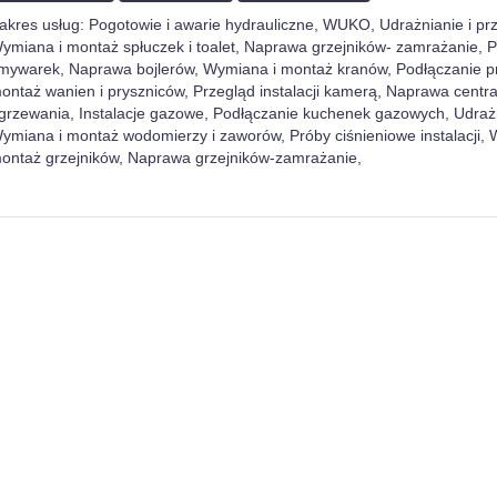
akres usług: Pogotowie i awarie hydrauliczne, WUKO, Udrażnianie i prz
ymiana i montaż spłuczek i toalet, Naprawa grzejników- zamrażanie, 
mywarek, Naprawa bojlerów, Wymiana i montaż kranów, Podłączanie p
ontaż wanien i pryszniców, Przegląd instalacji kamerą, Naprawa centr
grzewania, Instalacje gazowe, Podłączanie kuchenek gazowych, Udrażn
ymiana i montaż wodomierzy i zaworów, Próby ciśnieniowe instalacji, 
ontaż grzejników, Naprawa grzejników-zamrażanie,