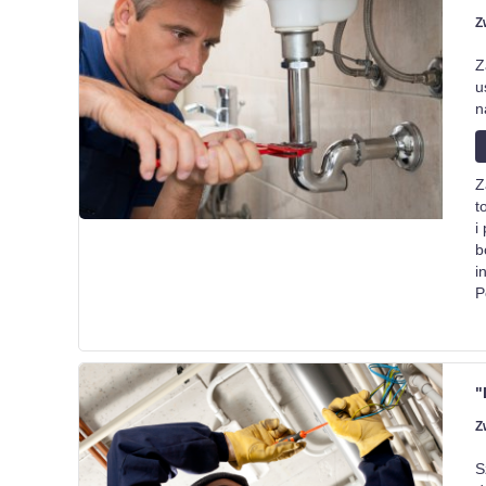
Z
Z
u
n
Z
t
i
b
i
P
"
Z
S