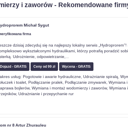
mierzy i zaworów - Rekomendowane firm
ydroprorem Michał Sygut
weryfikowana firma
eszcze dzisiaj zdecyduj się na najlepszy lokalny serwis „Hydroprorem”
ompleksowo wykształconymi hydraulikami, którzy potrafią poradzić sob
sterką. Udrożnienie, odpowietrzanie,
...
Dojazd - GRATIS
Ceny od 99 zł
Wycena - GRATIS
akres usług: Pogotowie i awarie hydrauliczne, Udrażnianie spiralą, Wy
płuczek i toalet, Podłączanie pralek, Podłączanie zmywarek, Wymiana 
aprawa bojlerów, Wymiana i montaż wodomierzy i zaworów, Wymiana 
rzejników, Udrażnianie i przepychanie rur
om nr 8 Artur Zhurauleu