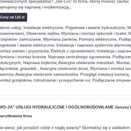
oświadczonych specjalistów? „Dar-Lux” to firma, której możesz zaufać. 
ajmujemy się naprawą i modernizacją
...
Ceny od 120 zł
akres usług: Instalacje elektryczne, Pogotowie i awarie hydrauliczne, 
prawnieniami, Otwieranie sejfów, Wymiana i montaż spłuczek i toalet,
rzejników- zamrażanie, Wymiana zamków, Pomiary elektryczne, Podłąc
ogotowie i awarie elektryczne, Instalacja i naprawa systemów alarmow
ontaż wanien i pryszniców, Elektryk z uprawieniami, Instalacja i napr
ymiana i montaż kranów, Naprawa centralnego ogrzewania, Podłączani
ndukcyjnych, Naprawa bojlerów, Awaryjne otwieranie mieszkań, Montaż
łączników, gniazdek , Awaryjne otwieranie drzwi, Wymiana i montaż wo
aworów, Awaryjne otwieranie samochodów, Przegląd instalacji kamerą,
ontaż grzejników, Udrażnianie i przepychanie rur, Podłączanie zmywa
MO-JA" USŁUGI HYDRAULICZNE I OGÓLNOBUDOWLANE Janusz
weryfikowana firma
ie wiesz, jak poradzić sobie z nagłą awarią? Skontaktuj się z zakłade