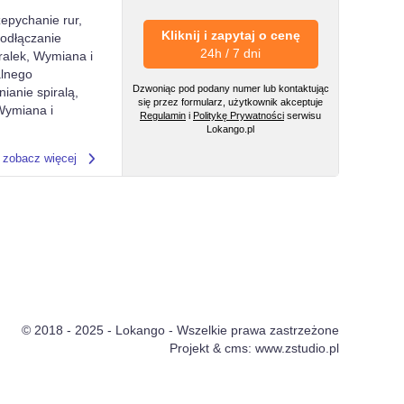
epychanie rur,
Kliknij i zapytaj o cenę
Podłączanie
24h / 7 dni
ralek, Wymiana i
alnego
Dzwoniąc pod podany numer lub kontaktując
ianie spiralą,
się przez formularz, użytkownik akceptuje
Wymiana i
Regulamin
i
Politykę Prywatności
serwisu
Lokango.pl
zobacz więcej
© 2018 - 2025 - Lokango - Wszelkie prawa zastrzeżone
Projekt & cms:
www.zstudio.pl