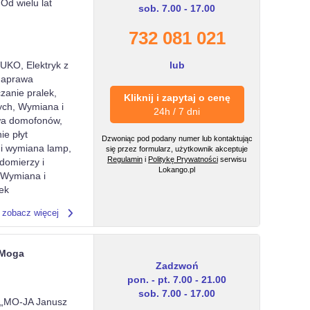
Od wielu lat
sob. 7.00 - 17.00
732 081 021
lub
WUKO, Elektryk z
 Naprawa
zanie pralek,
Kliknij i zapytaj o cenę
ych, Wymiana i
24h / 7 dni
awa domofonów,
e płyt
Dzwoniąc pod podany numer lub kontaktując
 i wymiana lamp,
się przez formularz, użytkownik akceptuje
Regulamin
i
Politykę Prywatności
serwisu
domierzy i
Lokango.pl
 Wymiana i
rek
zobacz więcej
 Moga
Zadzwoń
pon. - pt. 7.00 - 21.00
sob. 7.00 - 17.00
m „MO-JA Janusz