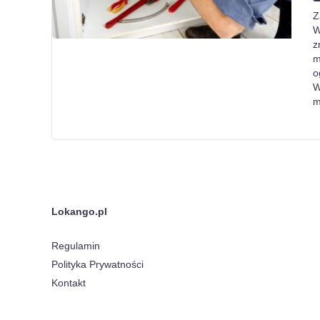
Z
W
z
m
o
W
m
Lokango.pl
Regulamin
Polityka Prywatności
Kontakt