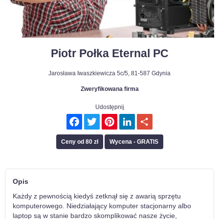
Piotr Połka Eternal PC
Jarosława Iwaszkiewicza 5c/5
,
81-587
Gdynia
Zweryfikowana firma
Udostępnij
Facebook
Twitter
Pinterest
LinkedIn
Podziel
się
Ceny od 80 zł
Wycena - GRATIS
Opis
Każdy z pewnością kiedyś zetknął się z awarią sprzętu
komputerowego. Niedziałający komputer stacjonarny albo
laptop są w stanie bardzo skomplikować nasze życie,